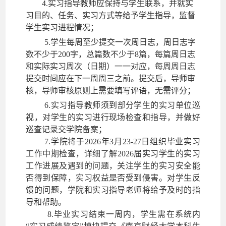
4
.实习指导教师应保持与学生联系，并就实
习目的、任务、实习方式等给予学生指导，监督
学生实习进程情况；
5
.学生每周至少提交一次周
日志
，周
日志
字
数不少于
200字
，
总篇数不少于
8
篇
，
每篇周日志
和实际实习周次（日期）一一对应，每周周日志
提交时间应在下一周周三之前。提交后，导师审
核
，
导师审核原则上需要填写评语，无需评分
；
6
.实习指导教师须到部分学生的实习单位巡
视，对学生的实习进行现场检查和指导，并做好
巡查记录交学院备案；
7.
学院
将
于
2026年3月23-27日组织毕业实习
工作中期检查，详细了解
2026届
实习学生的实习
工作进展及遇到的问题，关注学生的实习安全能
否得到保障，实习权益是否受到侵害。对学生反
馈的问题，学院和实习指导老师
将
给予及时的指
导和帮助。
8
.
毕业实习结束一周内，学生需在系统内