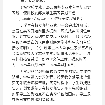
三、实习要求：
1.按学校要求，202
6
届各专业本科生毕业实
习统一使用校友邦大学生实习实践平台
（
http://nufe.xybsyw.com）进行全过程管理
；
2.学生在校友邦毕业实习平台完成注册后，
需要在实习开始前至少提前一周完成实习岗位申
报，并在实习系统中提交以下材料：（1）经实习
单位签字盖章的《南京财经大学本科生实习单位
接收证明》；（2）经学生本人及学生家长签名的
《南京财经大学本科生实习知情承诺书》。上述
材料扫描合并成一份PDF文件上传。提交时间
为：202
5
年
11
月
29
日
—202
6
年
4
月
10
日
；
3.实习指导教师审核通过学生的实习岗位申
请后，学生进入实习流程，按照教务处要求毕业
实习采取全流程管理，实习过程中，
学生
须按照
实习计划要求每天在校友邦实习平台完成签到，
如果学生签到地点不在实习单位范围内，学生须
在周日志中做出相关说明。