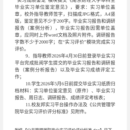
“实习成绩鉴定”模块提交《南京财经大学本科生
毕业实习单位鉴定意见》，要求：实习单位盖
章，校外指导教师签字，扫描成JPG格式，A4竖
版，鉴定意见不少于200字。毕业实习报告和调研
报告（案例分析），毕业实习报告因需单位盖
章，应同时上传word文档及照片附件。调研报告
字数不少于2000字；在“实习评价”模块完成实习
评价。
9
．指导教师
2026年4
月
30
日前登录毕业实习
平台完成
批阅学生提交的毕业实习报告和调研报
告（案例分析报告）以及
毕业实习成绩评定工
作
；
10
.学生
2026年5
月
6
日前提交毕业实习纸质归
档材料：
实习单位鉴定意见（原件）
、毕业实习
报告、
周日志、
调研报告、成绩评定考核表
；
11
.校友邦实习平台操作办法
及《公共管理学
院毕业实习评价评分标准》
见附件。
附件【
公共管理学院毕业实习评价评分标准.doc
】已下