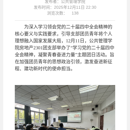
发布者：公共管理学院
发布时间：2025年12月11日 22:30
浏览次数：
138
为深入学习领会党的二十届四中全会精神的
核心要义与实践要求，引导支部团员青年将个人
理想融入国家发展大局，12月11日，公共管理学
院房地产2301团支部举办了“学习党的二十届四中
全会精神，凝聚青春奋进力量”主题团日活动。旨
在加强团员青年的思想政治引领，激发奋进新征
程、建功新时代的使命担当。