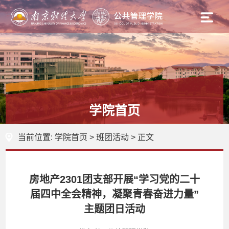
学院首页
当前位置:
学院首页
>
班团活动
> 正文
房地产2301团支部开展“学习党的二十
届四中全会精神，凝聚青春奋进力量”
主题团日活动