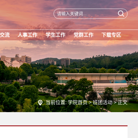
交流
人事工作
学生工作
党群工作
下载专区
当前位置:
学院首页
>
班团活动
> 正文