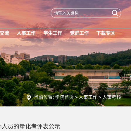
交流
人事工作
学生工作
党群工作
下载专区
当前位置:
学院首页
>
人事工作
>
人事考核
师人员的量化考评表公示